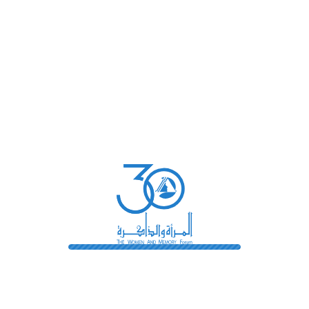
الخدمة تشير إلى الموقع الإلكتروني.
الشروط والأحكام (يشار إليها أيضًا باسم “الشروط”) تعني هذه
الشروط والأحكام التي تشكل الاتفاقية الكاملة بينك وبين الشركة
فيما يتعلق باستخدام الخدمة. تم إنشاء اتفاقية الشروط والأحكام
هذه بمساعدة مولد الشروط والأحكام.
خدمة الوسائط الاجتماعية التابعة لجهة خارجية تعني أي خدمات أو
محتوى (بما في ذلك البيانات أو المعلومات أو المنتجات أو
الخدمات) يقدمها طرف ثالث وقد يتم عرضها أو تضمينها أو إتاحتها
بواسطة الخدمة.
يشير موقع الويب إلى مؤسسة ويكيميديا ​​(WMF)، ويمكن الوصول
إليه من خلال https://wmf.org.eg/
أنت تعني الفرد الذي يدخل إلى الخدمة أو يستخدمها، أو الشركة، أو
الكيان القانوني الآخر الذي يدخل الفرد نيابة عنه إلى الخدمة أو
يستخدمها، حسب الاقتضاء.