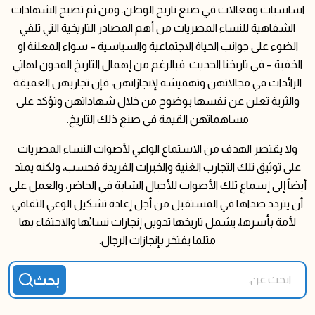
اساسيات وفعالات في صنع تاريخ الوطن. ومن ثم تصبح الشهادات
الشفاهية للنساء المصريات من أهم المصادر التاريخية التي تلقي
الضوء على جوانب الحياة الاجتماعية والسياسية – سواء المعلنة او
الخفية – في تاريخنا الحديث. فبالرغم من إهمال التاريخ المدون لهاتي
الرائدات في مجالاتهن وتهميشه لإنجازاتهن، فإن تجاربهن العميقة
والثرية تعلن عن نفسها بوضوح من خلال شهاداتهن وتؤكد على
مساهماتهن القيمة في صنع ذلك التاريخ.
ولا يقتصر الهدف من الاستماع الواعي لأصوات النساء المصريات
على توثيق تلك التجارب الغنية والخبرات الفريدة فحسب، ولكنه يمتد
أيضاً إلى إسماع تلك الأصوات للأجيال الشابة في الحاضر، والعمل على
أن يتردد صداها في المستقبل من أجل إعادة تشكيل الوعي الثقافي
لأمة بأسرها، يشمل تاريخها تدوين إنجازات نسائها والاحتفاء بها
مثلما يفتخر بإنجازات الرجال.
ابحث عن...
pioneers search form
بحث