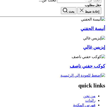
ابحث عن...
حقل مطلوب
إعادة ضبط
بحث
أنيسة الحفني
إيزيس غالي
كوكب حفني ناصف
quick links
من نحن
رائدات
فهرس المكتبة