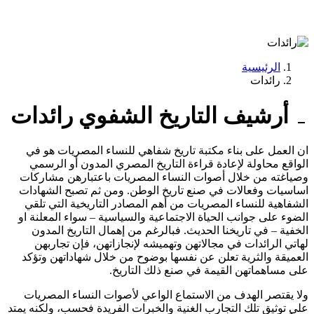
الرئيسية
رائدات
أرشيف التاريخ الشفوي
رائدات
ان العمل على بناء مكتبة تاريخ شفاهي للنساء المصريات هو في
الواقع محاولة لإعادة قراءة التاريخ المصري المدون أو الرسمي
وصياغته من خلال أصوات النساء المصريات باعتبارهن مشاركات
اساسيات وفعالات في صنع تاريخ الوطن. ومن ثم تصبح الشهادات
الشفاهية للنساء المصريات من أهم المصادر التاريخية التي تلقي
الضوء على جوانب الحياة الاجتماعية والسياسية – سواء المعلنة او
الخفية – في تاريخنا الحديث. فبالرغم من إهمال التاريخ المدون
لهاتي الرائدات في مجالاتهن وتهميشه لإنجازاتهن، فإن تجاربهن
العميقة والثرية تعلن عن نفسها بوضوح من خلال شهاداتهن وتؤكد
على مساهماتهن القيمة في صنع ذلك التاريخ.
ولا يقتصر الهدف من الاستماع الواعي لأصوات النساء المصريات
على توثيق تلك التجارب الغنية والخبرات الفريدة فحسب، ولكنه يمتد