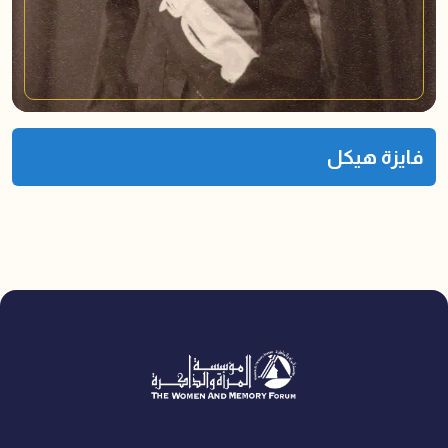
فايزة هيكل