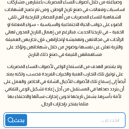
وصياغته من خلال أصوات النساء المصريات باعتبارهن مشاركات
اساسيات وفعالات في صنع تاريخ الوطن. ومن ثم تصبح الشهادات
الشفاهية للنساء المصريات من أهم المصادر التاريخية التي تلقي
الضوء على جوانب الحياة الاجتماعية والسياسية – سواء المعلنة او
الخفية – في تاريخنا الحديث. فبالرغم من إهمال التاريخ المدون لهاتي
الرائدات في مجالاتهن وتهميشه لإنجازاتهن، فإن تجاربهن العميقة
والثرية تعلن عن نفسها بوضوح من خلال شهاداتهن وتؤكد على
مساهماتهن القيمة في صنع ذلك التاريخ.
ولا يقتصر الهدف من الاستماع الواعي لأصوات النساء المصريات
على توثيق تلك التجارب الغنية والخبرات الفريدة فحسب، ولكنه يمتد
أيضاً إلى إسماع تلك الأصوات للأجيال الشابة في الحاضر، والعمل على
أن يتردد صداها في المستقبل من أجل إعادة تشكيل الوعي الثقافي
لأمة بأسرها، يشمل تاريخها تدوين إنجازات نسائها والاحتفاء بها
مثلما يفتخر بإنجازات الرجال.
ابحث عن...
pioneers search form
بحث