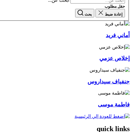
ابحث عن...
حقل مطلوب
إعادة ضبط
بحث
أماني فريد
إخلاص عزمي
جنفياف سيداروس
فاطمة موسى
quick links