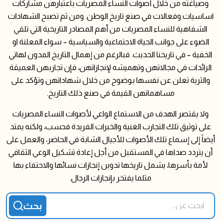
وصياغته من خلال أصوات النساء المصريات باعتبارهن مشاركات
اساسيات وفعالات في صنع تاريخ الوطن. ومن ثم تصبح الشهادات
الشفاهية للنساء المصريات من أهم المصادر التاريخية التي تلقي
الضوء على جوانب الحياة الاجتماعية والسياسية – سواء المعلنة او
الخفية – في تاريخنا الحديث. فبالرغم من إهمال التاريخ المدون لهاتي
الرائدات في مجالاتهن وتهميشه لإنجازاتهن، فإن تجاربهن العميقة
والثرية تعلن عن نفسها بوضوح من خلال شهاداتهن وتؤكد على
مساهماتهن القيمة في صنع ذلك التاريخ.
ولا يقتصر الهدف من الاستماع الواعي لأصوات النساء المصريات
على توثيق تلك التجارب الغنية والخبرات الفريدة فحسب، ولكنه يمتد
أيضاً إلى إسماع تلك الأصوات للأجيال الشابة في الحاضر، والعمل على
أن يتردد صداها في المستقبل من أجل إعادة تشكيل الوعي الثقافي
لأمة بأسرها، يشمل تاريخها تدوين إنجازات نسائها والاحتفاء بها
مثلما يفتخر بإنجازات الرجال.
ابحث عن...
pioneers search form
بحث