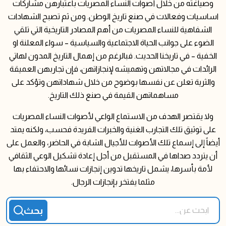
وصياغته من خلال أصوات النساء المصريات باعتبارهن مشاركات
اساسيات وفعالات في صنع تاريخ الوطن. ومن ثم تصبح الشهادات
الشفاهية للنساء المصريات من أهم المصادر التاريخية التي تلقي
الضوء على جوانب الحياة الاجتماعية والسياسية – سواء المعلنة او
الخفية – في تاريخنا الحديث. فبالرغم من إهمال التاريخ المدون لهاتي
الرائدات في مجالاتهن وتهميشه لإنجازاتهن، فإن تجاربهن العميقة
والثرية تعلن عن نفسها بوضوح من خلال شهاداتهن وتؤكد على
مساهماتهن القيمة في صنع ذلك التاريخ.
ولا يقتصر الهدف من الاستماع الواعي لأصوات النساء المصريات
على توثيق تلك التجارب الغنية والخبرات الفريدة فحسب، ولكنه يمتد
أيضاً إلى إسماع تلك الأصوات للأجيال الشابة في الحاضر، والعمل على
أن يتردد صداها في المستقبل من أجل إعادة تشكيل الوعي الثقافي
لأمة بأسرها، يشمل تاريخها تدوين إنجازات نسائها والاحتفاء بها
مثلما يفتخر بإنجازات الرجال.
ابحث عن...
pioneers search form
بحث