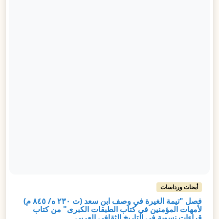
أبحاث ورداسات
فصل "تيمة الغيرة في وصف ابن سعد (ت ٢٣٠ ه/ ٨٤٥ م)
لأمهات المؤمنين في كتاب الطبقات الكبرى" من كتاب
قراءات نسوية في التاريخ الثقافي العربي