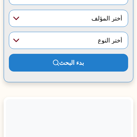
المؤلف*
النوع*
بدء البحث