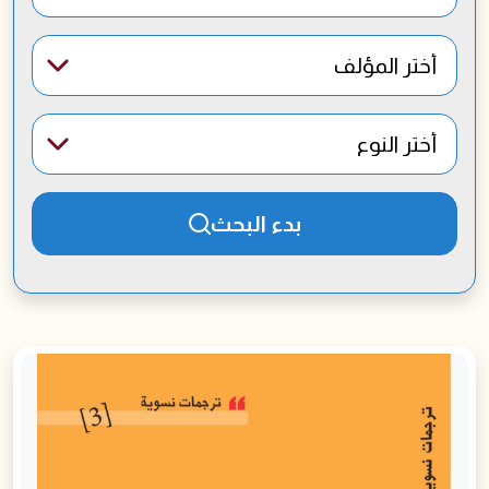
المؤلف*
النوع*
بدء البحث