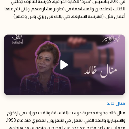
في 2016 بتأسيس "سرد" للكتابة الدرامية، كورشة للتأليف جماعي
للكتاب الصاعدين والمساهمة في تطوير مشاريعهم، والتي نتج عنها
أعمال مثل: (الهرشة السابعة، خلي بالك من زيزي، وش وضهر)
منال خالد
منال خالد مخرجة مصرية درست الفلسفة وتلقت دورات في الإخراج
والسيناريو والنقد الفني. تعمل في التلفزيون المصري منذ عام 1993،
وعملت مساعد مخرج مع عدد من المخرجين منهم سعد هنداوي