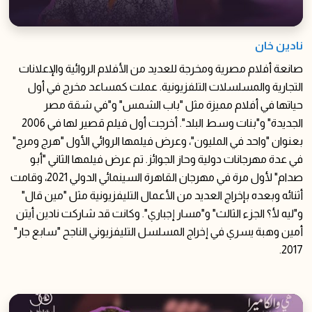
نادين خان
صانعة أفلام مصرية ومخرجة للعديد من الأفلام الروائية والإعلانات
التجارية والمسلسلات التلفزيونية. عملت كمساعد مخرج في أول
حياتها في أفلام مميزة مثل "باب الشمس" و"في شقة مصر
الجديدة" و"بنات وسط البلد". أخرجت أول فيلم قصير لها في 2006
بعنوان "واحد في المليون"، وعرض فيلمها الروائي الأول "هرج ومرج"
في عدة مهرجانات دولية وحاز الجوائز. تم عرض فيلمها الثاني "أبو
صدام" لأول مرة في مهرجان القاهرة السينمائي الدولي 2021، وقامت
أثنائه وبعده بإخراج العديد من الأعمال التليفزيونية مثل "مين قال"
و"ليه لأ؟ الجزء الثالث" و"مسار إجباري". وكانت قد شاركت نادين أيتن
أمين وهبة يسري في إخراج المسلسل التليفزيوني الناجح "سابع جار"
2017.