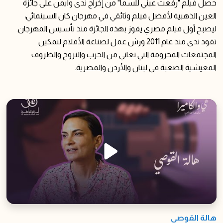
حصل فيلم "رفعت عيني للسما" من إخراج ندى وأيمن على جائزة
العين الذهبية لأفضل فيلم وثائقي في مهرجان كان السينمائي،
ليصبح أول فيلم مصري يفوز بهذه الجائزة منذ تأسيس المهرجان.
تقود ندى منذ عام 2011 ورش عمل لصناعة الأفلام لتمكين
المجتمعات المحرومة التي تعاني من الحرب والنزوح والظروف
المعيشية الصعبة في لبنان والأردن والمصرية.
هالة القوصي