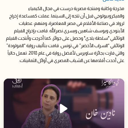
مخرجة وكاتبة ومنتجة مصرية درست في مجال الكيمياء
والميكروبيولوجي قبل أن تتجه إلى السينما. عملت كمساعدة إخراج
لرواد في صناعة الأفلام في مصر المعاصرة، ومنهم: عطيات
الأبنودي ويوسف شاهين ويسري نصرالله. قامت بإخراج الفيلم
الوثائقي "سلطة بلدي" وحصل على جوائز، كما أخرجت وأنتجت الفيلم
الوثائقي “السراب الأخضر” في تونس. قامت بتأليف رواية “المولودة”
والتي فازت بجائزة ساويرس لأفضل رواية في عام 2018. تعمل حالياً
على أحدث أفلامها عن الشباب المصري في أوائل الثمانينات.