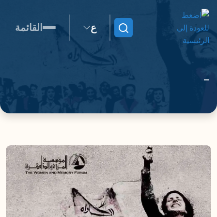
ع
القائمة
ابحث