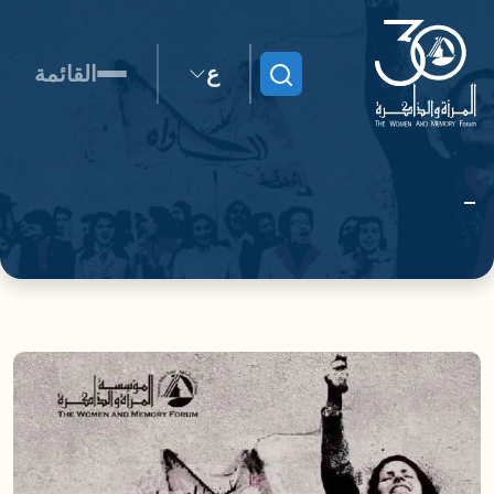
ع
القائمة
ابحث