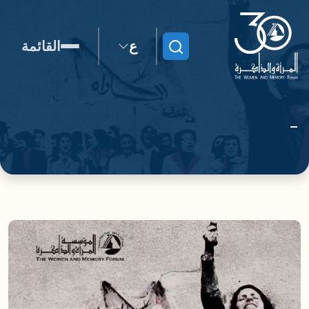
ع
القائمة
ابحث