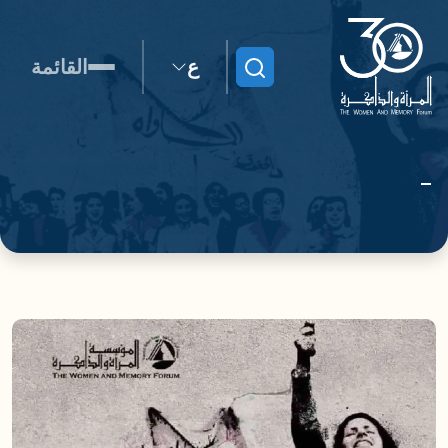
ع
القائمة
ابحث