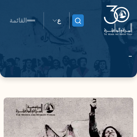
ع
القائمة
ابحث