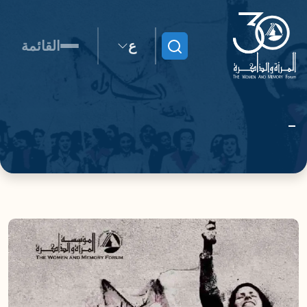
ع
القائمة
ابحث