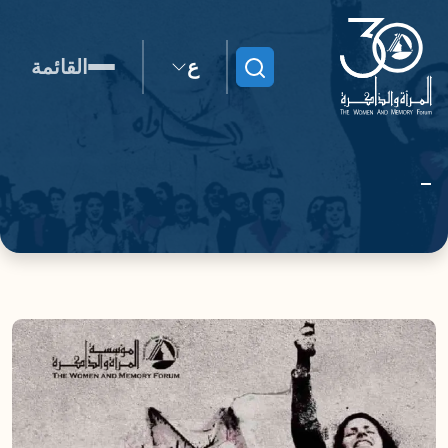
ع
القائمة
ابحث