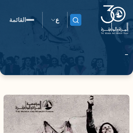
ع
القائمة
ابحث