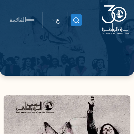
ع
القائمة
ابحث