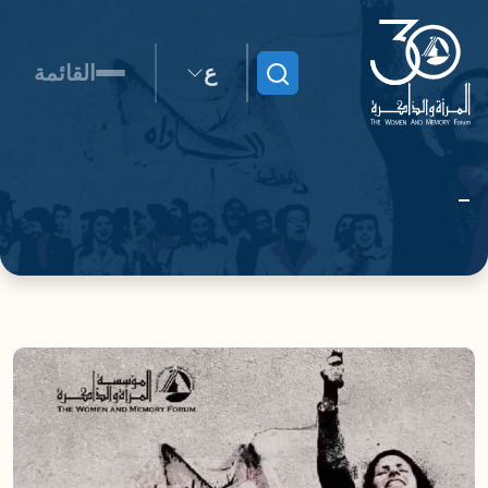
ع
القائمة
ابحث