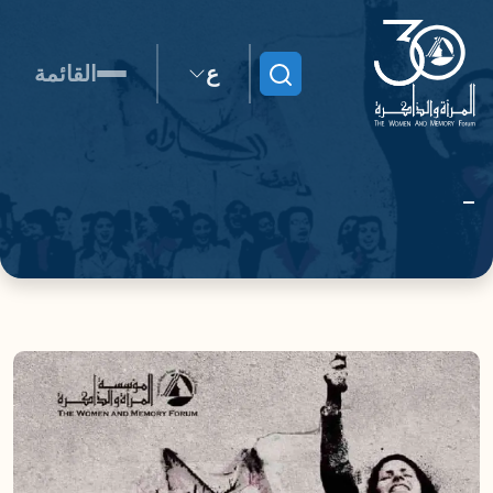
ع
القائمة
ابحث