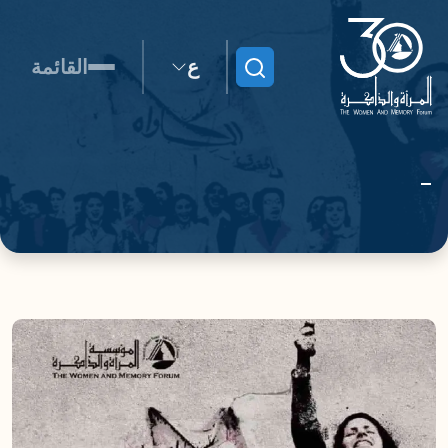
ع
القائمة
ابحث