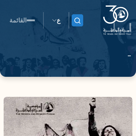
ع
القائمة
ابحث