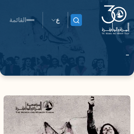
ع
القائمة
ابحث