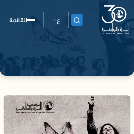
ع
القائمة
ابحث