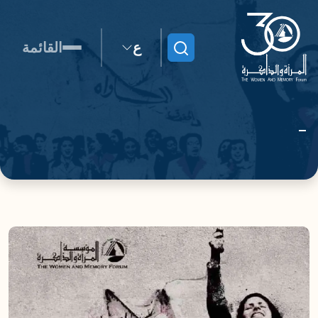
ع
القائمة
ابحث