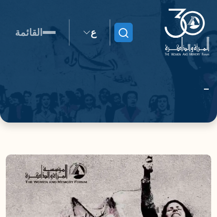
ع
القائمة
ابحث