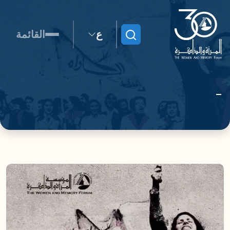
ع
القائمة
ابحث