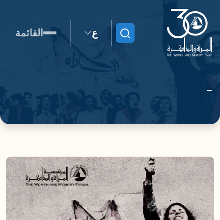
ع
القائمة
ابحث