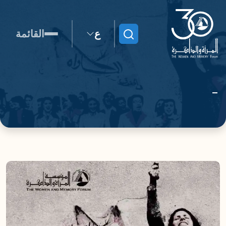
ع
القائمة
ابحث