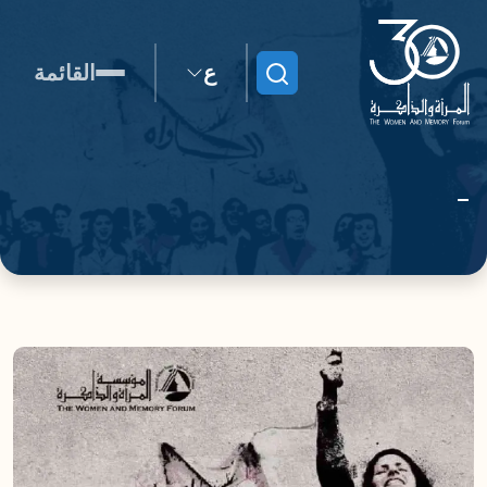
ع
القائمة
ابحث