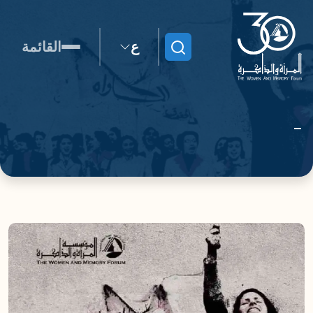
ع
القائمة
ابحث