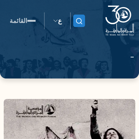
ع
القائمة
ابحث