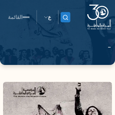
ع
القائمة
ابحث