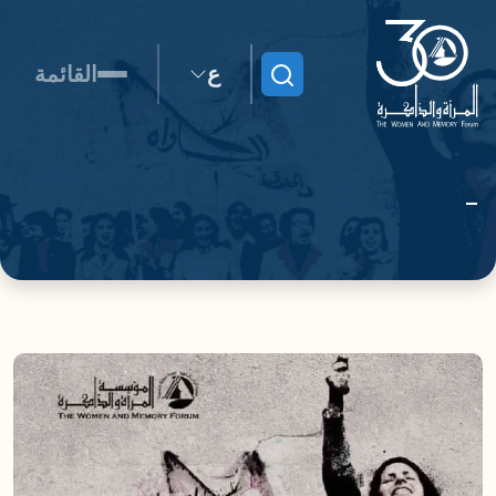
ع
القائمة
ابحث