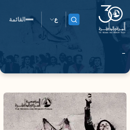
ع
القائمة
ابحث