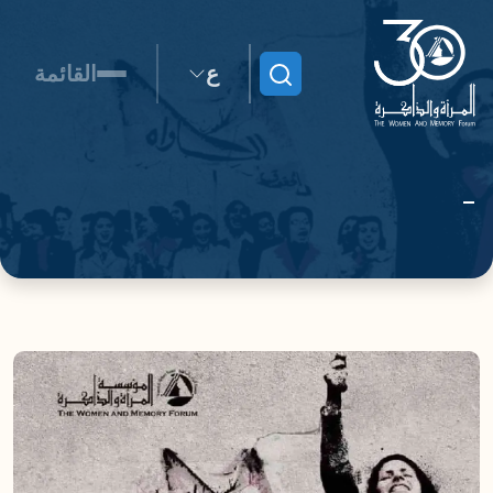
ع
القائمة
ابحث