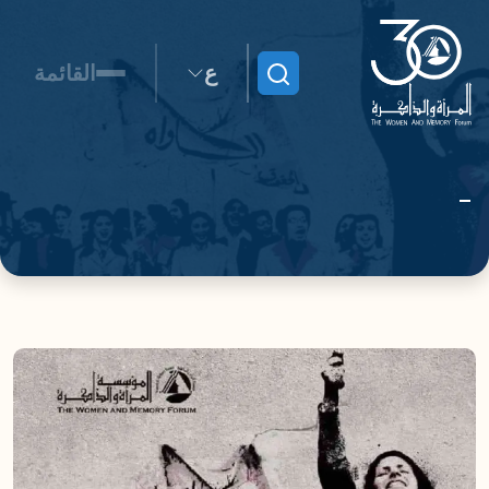
ع
القائمة
ابحث