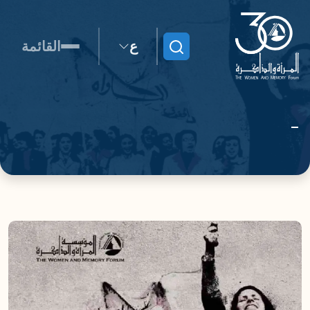
ع
القائمة
ابحث