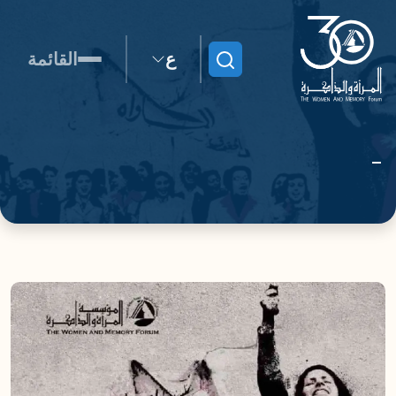
ع
القائمة
ابحث