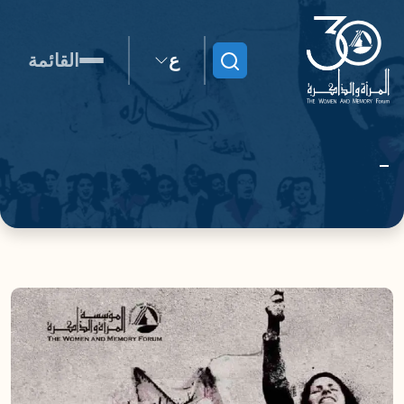
ع
القائمة
ابحث