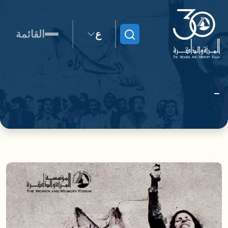
ع
القائمة
ابحث