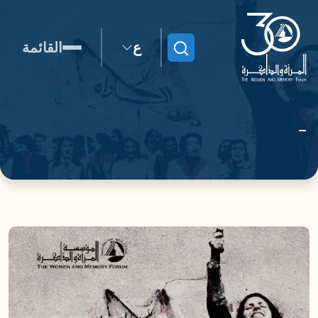
ع
القائمة
ابحث