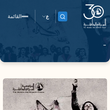
ع
القائمة
ابحث