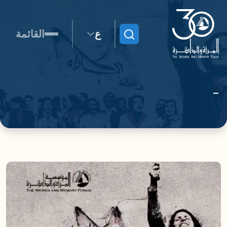
ع
القائمة
ابحث