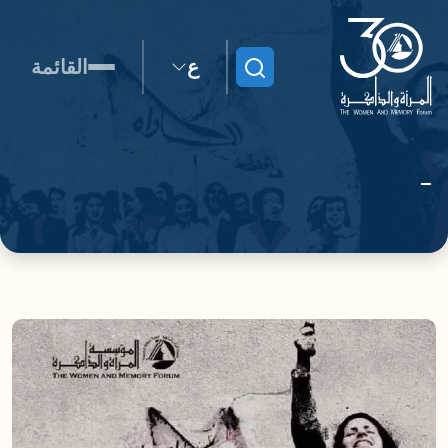
ع
القائمة
ابحث