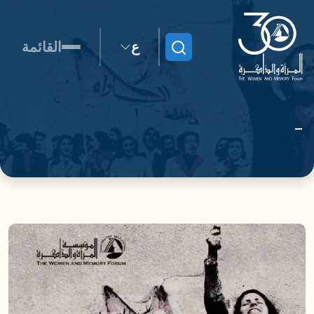
ع
القائمة
ابحث