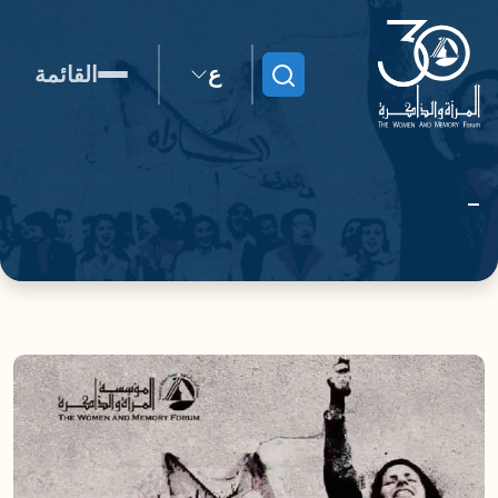
ع
القائمة
ابحث