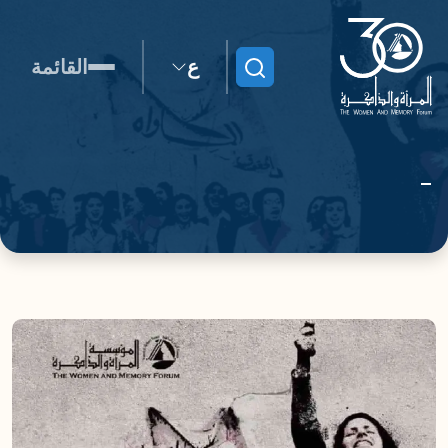
ع
القائمة
ابحث